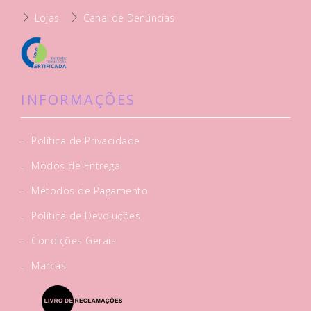
Lojas
Canal de Denúncias
INFORMAÇÕES
-
Política de Privacidade
-
Modos de Entrega
-
Métodos de Pagamento
-
Política de Devoluções
-
Condições Gerais
-
Marcas