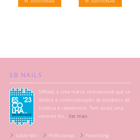
ADICIONAR
ADICIONAR
SB NAILS
SBNails é uma marca internacional que se
dedica à comercialização de produtos de
estética e cabeleireiro. Tem ainda uma
vertente for...
Ver mais
Sobre Nós
Profissionais
Franchising