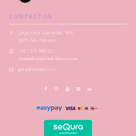
CONTACTOS
Largo Elina Guimarães, Nº6
2675-345 Odivelas
+351 215 895 921
Chamada para rede fixa nacional
geral@sbnails.com