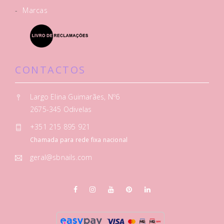
-
Marcas
CONTACTOS
Largo Elina Guimarães, Nº6
2675-345 Odivelas
+351 215 895 921
Chamada para rede fixa nacional
geral@sbnails.com