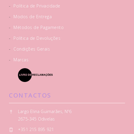
-
Política de Privacidade
-
Modos de Entrega
-
Métodos de Pagamento
-
Política de Devoluções
-
Condições Gerais
-
Marcas
CONTACTOS
Largo Elina Guimarães, Nº6
2675-345 Odivelas
+351 215 895 921