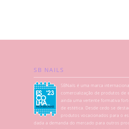
SB NAILS
SBNails é uma marca internaciona
comercialização de produtos de es
ainda uma vertente formativa fo
de estética. Desde cedo se dest
produtos vocacionados para o es
dada a demanda do mercado para outros prod