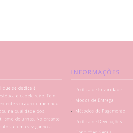
INFORMAÇÕES
l que se dedica à
-
Política de Privacidade
tética e cabeleireiro. Tem
-
Modos de Entrega
rtemente vincada no mercado
-
Métodos de Pagamento
acou na qualidade dos
tilismo de unhas. No entanto
-
Política de Devoluções
utos, e uma vez ganho a
-
Condições Gerais