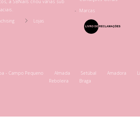
os, a SBNails criou várias sub
ciais.
-
Marcas
nchising
Lojas
boa - Campo Pequeno
Almada
Setúbal
Amadora
L
Reboleira
Braga