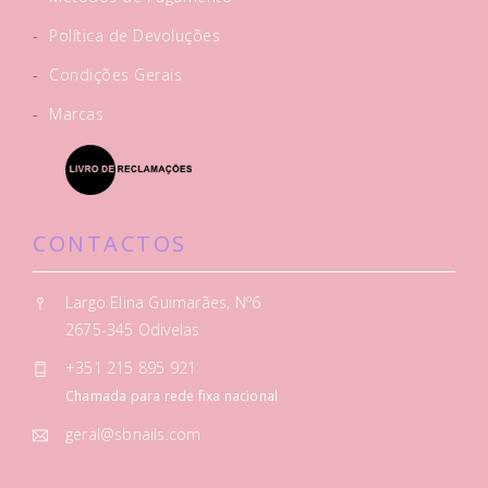
-
Política de Devoluções
-
Condições Gerais
-
Marcas
CONTACTOS
Largo Elina Guimarães, Nº6
2675-345 Odivelas
+351 215 895 921
Chamada para rede fixa nacional
geral@sbnails.com