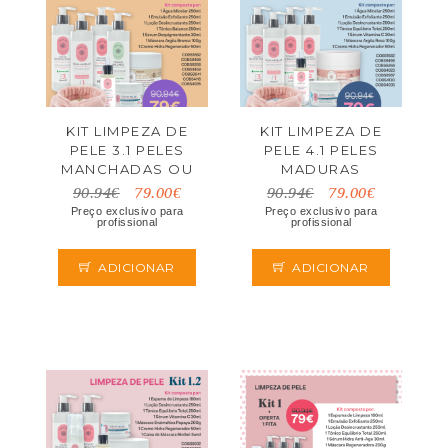
KIT LIMPEZA DE
KIT LIMPEZA DE
PELE 3.1 PELES
PELE 4.1 PELES
MANCHADAS OU
MADURAS
COM TENDÊNCIA A
90.94€
79.00€
90.94€
79.00€
ACNE
Preço exclusivo para
Preço exclusivo para
profissional
profissional
ADICIONAR
ADICIONAR