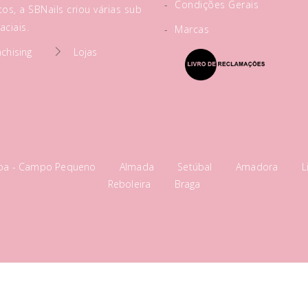
-
Condições Gerais
os, a SBNails criou várias sub
ciais.
-
Marcas
nchising
Lojas
boa - Campo Pequeno
Almada
Setúbal
Amadora
L
Reboleira
Braga