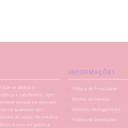
INFORMAÇÕES
l que se dedica à
-
Política de Privacidade
tética e cabeleireiro. Tem
-
Modos de Entrega
rtemente vincada no mercado
-
Métodos de Pagamento
acou na qualidade dos
tilismo de unhas. No entanto
-
Política de Devoluções
utos, e uma vez ganho a