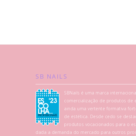
SB NAILS
SBNails é uma marca internaciona
comercialização de produtos de es
ainda uma vertente formativa fo
de estética. Desde cedo se dest
produtos vocacionados para o es
dada a demanda do mercado para outros prod