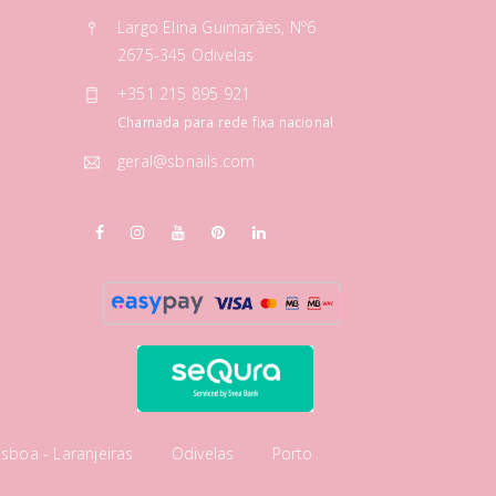
Largo Elina Guimarães, Nº6
2675-345 Odivelas
+351 215 895 921
Chamada para rede fixa nacional
geral@sbnails.com
isboa - Laranjeiras
Odivelas
Porto