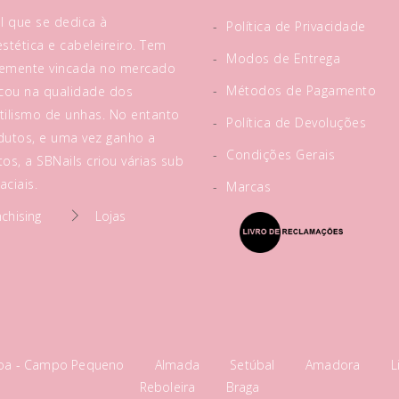
l que se dedica à
-
Política de Privacidade
tética e cabeleireiro. Tem
-
Modos de Entrega
rtemente vincada no mercado
-
Métodos de Pagamento
acou na qualidade dos
tilismo de unhas. No entanto
-
Política de Devoluções
utos, e uma vez ganho a
-
Condições Gerais
os, a SBNails criou várias sub
ciais.
-
Marcas
nchising
Lojas
boa - Campo Pequeno
Almada
Setúbal
Amadora
L
Reboleira
Braga