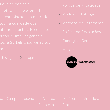
l que se dedica à
-
Política de Privacidade
tética e cabeleireiro. Tem
-
Modos de Entrega
rtemente vincada no mercado
-
Métodos de Pagamento
acou na qualidade dos
tilismo de unhas. No entanto
-
Política de Devoluções
utos, e uma vez ganho a
-
Condições Gerais
os, a SBNails criou várias sub
ciais.
-
Marcas
nchising
Lojas
boa - Campo Pequeno
Almada
Setúbal
Amadora
L
Reboleira
Braga