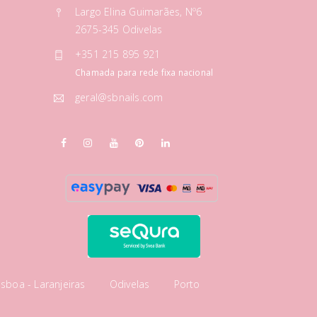
Largo Elina Guimarães, Nº6
2675-345 Odivelas
+351 215 895 921
Chamada para rede fixa nacional
geral@sbnails.com
isboa - Laranjeiras
Odivelas
Porto