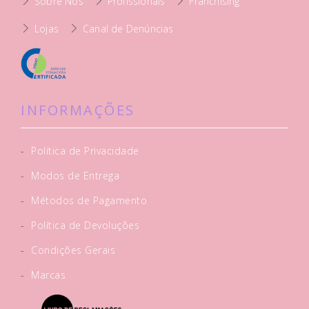
Sobre Nós
Profissionais
Franchising
Lojas
Canal de Denúncias
INFORMAÇÕES
-
Política de Privacidade
-
Modos de Entrega
-
Métodos de Pagamento
-
Política de Devoluções
-
Condições Gerais
-
Marcas