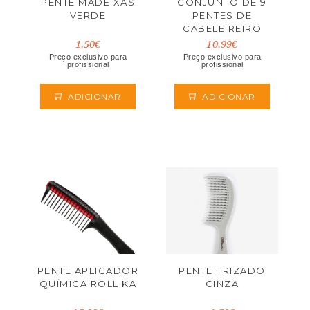
PENTE MADEIXAS
CONJUNTO DE 9
VERDE
PENTES DE
CABELEIREIRO
PRETO
1.50€
10.99€
Preço exclusivo para
Preço exclusivo para
profissional
profissional
ADICIONAR
ADICIONAR
PENTE APLICADOR
PENTE FRIZADO
QUÍMICA ROLL KA
CINZA