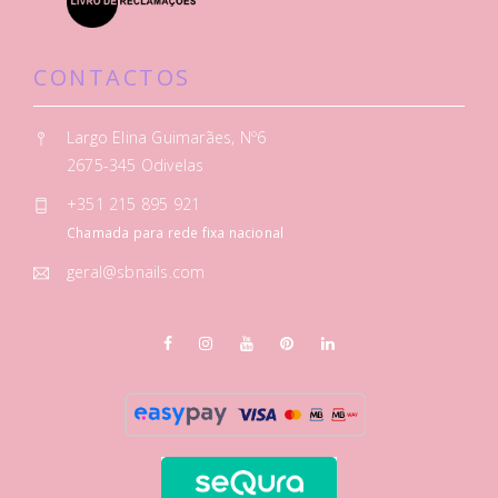
CONTACTOS
Largo Elina Guimarães, Nº6
2675-345 Odivelas
+351 215 895 921
Chamada para rede fixa nacional
geral@sbnails.com