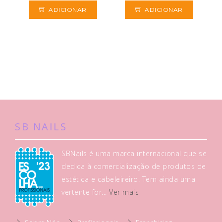
ADICIONAR
ADICIONAR
SB NAILS
SBNails é uma marca internacional que se
dedica à comercialização de produtos de
estética e cabeleireiro. Tem ainda uma
vertente for...
Ver mais