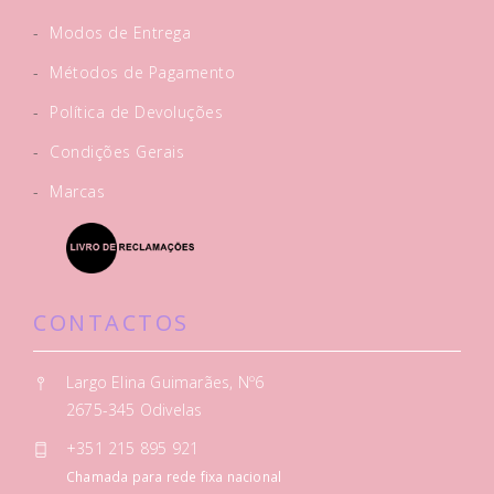
-
Modos de Entrega
-
Métodos de Pagamento
-
Política de Devoluções
-
Condições Gerais
-
Marcas
CONTACTOS
Largo Elina Guimarães, Nº6
2675-345 Odivelas
+351 215 895 921
Chamada para rede fixa nacional