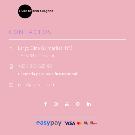
CONTACTOS
Largo Elina Guimarães, Nº6
2675-345 Odivelas
+351 215 895 921
Chamada para rede fixa nacional
geral@sbnails.com