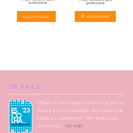
profissional
profissional
ADICIONAR
ESGOTADO
SB NAILS
SBNails é uma marca internacional que se
dedica à comercialização de produtos de
estética e cabeleireiro. Tem ainda uma
vertente for...
Ver mais