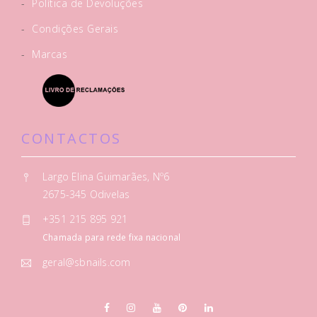
-
Política de Devoluções
-
Condições Gerais
-
Marcas
CONTACTOS
Largo Elina Guimarães, Nº6
2675-345 Odivelas
+351 215 895 921
Chamada para rede fixa nacional
geral@sbnails.com