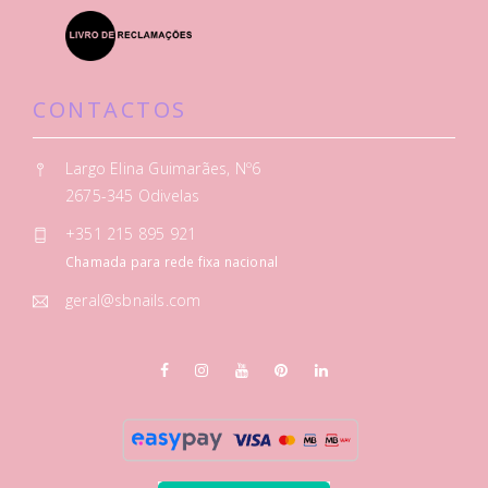
CONTACTOS
Largo Elina Guimarães, Nº6
2675-345 Odivelas
+351 215 895 921
Chamada para rede fixa nacional
geral@sbnails.com