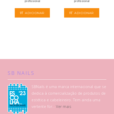
profissional
profissional
ADICIONAR
ADICIONAR
SB NAILS
SBNails é uma marca internacional que se
dedica à comercialização de produtos de
estética e cabeleireiro. Tem ainda uma
vertente for...
Ver mais