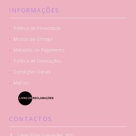
INFORMAÇÕES
-
Política de Privacidade
-
Modos de Entrega
-
Métodos de Pagamento
-
Política de Devoluções
-
Condições Gerais
-
Marcas
CONTACTOS
Largo Elina Guimarães, Nº6