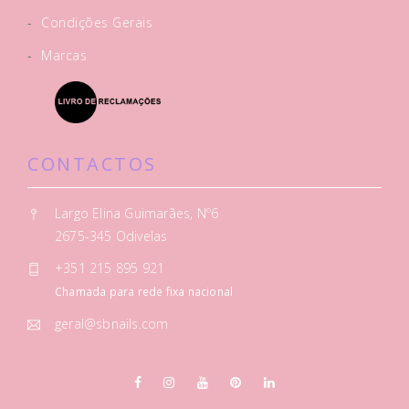
-
Condições Gerais
-
Marcas
CONTACTOS
Largo Elina Guimarães, Nº6
2675-345 Odivelas
+351 215 895 921
Chamada para rede fixa nacional
geral@sbnails.com