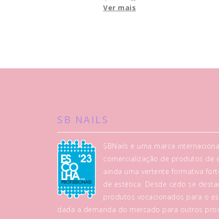
Ver mais
SB NAILS
SBNails é uma marca internaciona
comercialização de produtos de es
ainda uma vertente formativa fo
de estética. Desde cedo se dest
produtos vocacionados para o es
dada a demanda do mercado para outros prod