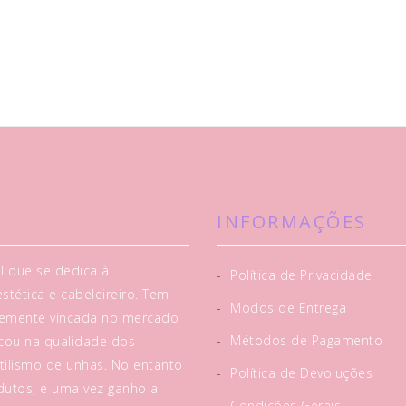
INFORMAÇÕES
l que se dedica à
-
Política de Privacidade
tética e cabeleireiro. Tem
-
Modos de Entrega
rtemente vincada no mercado
-
Métodos de Pagamento
acou na qualidade dos
tilismo de unhas. No entanto
-
Política de Devoluções
utos, e uma vez ganho a
-
Condições Gerais