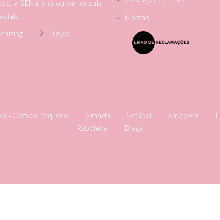
os, a SBNails criou várias sub
ciais.
-
Marcas
nchising
Lojas
boa - Campo Pequeno
Almada
Setúbal
Amadora
L
Reboleira
Braga