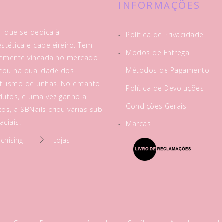
INFORMAÇÕES
l que se dedica à
-
Política de Privacidade
tética e cabeleireiro. Tem
-
Modos de Entrega
rtemente vincada no mercado
-
Métodos de Pagamento
acou na qualidade dos
tilismo de unhas. No entanto
-
Política de Devoluções
utos, e uma vez ganho a
-
Condições Gerais
os, a SBNails criou várias sub
ciais.
-
Marcas
nchising
Lojas