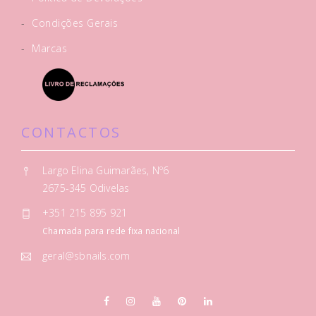
-
Condições Gerais
-
Marcas
CONTACTOS
Largo Elina Guimarães, Nº6
2675-345 Odivelas
+351 215 895 921
Chamada para rede fixa nacional
geral@sbnails.com