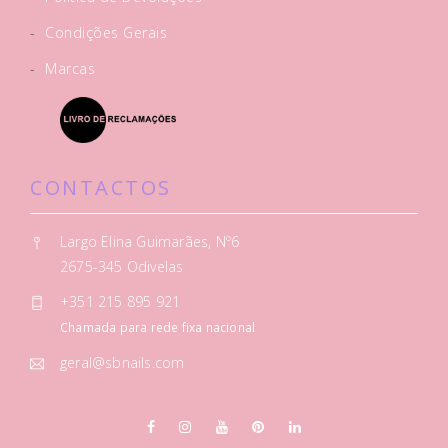
-
Condições Gerais
-
Marcas
CONTACTOS
Largo Elina Guimarães, Nº6
2675-345 Odivelas
+351 215 895 921
Chamada para rede fixa nacional
geral@sbnails.com