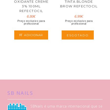
OXIDANTE CREME
TINTA BLONDE
3% 100ML
BROW REFECTOCIL
REFECTOCIL
6.80€
6.99€
Preço exclusivo para
Preço exclusivo para
profissional
profissional
ADICIONAR
ESGOTADO
SB NAILS
SBNails é uma marca internacional que se