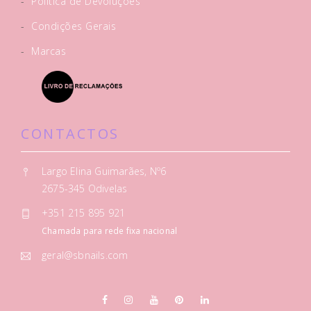
-
Política de Devoluções
-
Condições Gerais
-
Marcas
CONTACTOS
Largo Elina Guimarães, Nº6
2675-345 Odivelas
+351 215 895 921
Chamada para rede fixa nacional
geral@sbnails.com