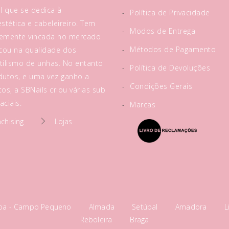
l que se dedica à
-
Política de Privacidade
tética e cabeleireiro. Tem
-
Modos de Entrega
rtemente vincada no mercado
-
Métodos de Pagamento
acou na qualidade dos
tilismo de unhas. No entanto
-
Política de Devoluções
utos, e uma vez ganho a
-
Condições Gerais
os, a SBNails criou várias sub
ciais.
-
Marcas
nchising
Lojas
boa - Campo Pequeno
Almada
Setúbal
Amadora
L
Reboleira
Braga