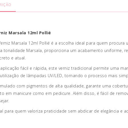
RIÇÃO
rniz Marsala 12ml Pollié
erniz Marsala 12ml Pollié é a escolha ideal para quem procura 
a tonalidade Marsala, proporciona um acabamento uniforme, re
creto e atual.
aplicação fácil e rápida, este verniz tradicional permite uma m
utilização de lâmpadas UV/LED, tornando o processo mais simpl
mulado com pigmentos de alta qualidade, garante uma cobertur
to em manicure como em pedicure. Além disso, é fácil de remov
ejar.
al para quem valoriza praticidade sem abdicar de elegância e a