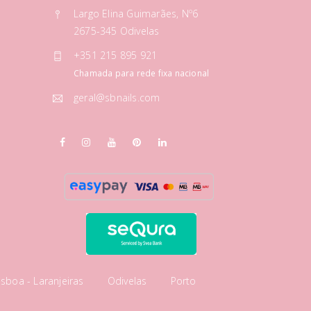
Largo Elina Guimarães, Nº6
2675-345 Odivelas
+351 215 895 921
Chamada para rede fixa nacional
geral@sbnails.com
isboa - Laranjeiras
Odivelas
Porto