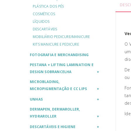
DESC
PLÁSTICA DOS PÉS
COSMÉTICOS
LÍQUIDOS
DESCARTÁVEIS
Ve
MOBILIÁRIO PEDICURE/MANICURE
O V
KITS MANICURE E PEDICURE
um
FOTOGRAFIA E MERCHANDISING
dis
PESTANA + LIFTING LAMINATION E
De 
DESIGN SOBRANCELHA
ou 
MICROBLADING,
For
MICROPIGMENTAÇÃO E CC LIPS
tan
UNHAS
des
DERMAPEN, DERMAROLLER,
Ide
HYDRAROLLER
DESCARTÁVEIS E HIGIENE