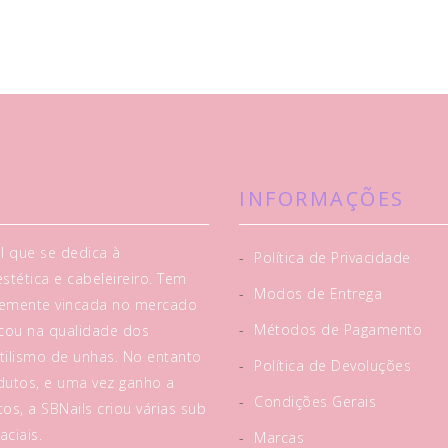
INFORMAÇÕES
l que se dedica à
-
Política de Privacidade
tética e cabeleireiro. Tem
-
Modos de Entrega
rtemente vincada no mercado
-
Métodos de Pagamento
acou na qualidade dos
tilismo de unhas. No entanto
-
Política de Devoluções
utos, e uma vez ganho a
-
Condições Gerais
os, a SBNails criou várias sub
ciais.
-
Marcas