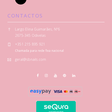
CONTACTOS
Largo Elina Guimarães, Nº6
2675-345 Odivelas
+351 215 895 921
Chamada para rede fixa nacional
geral@sbnails.com