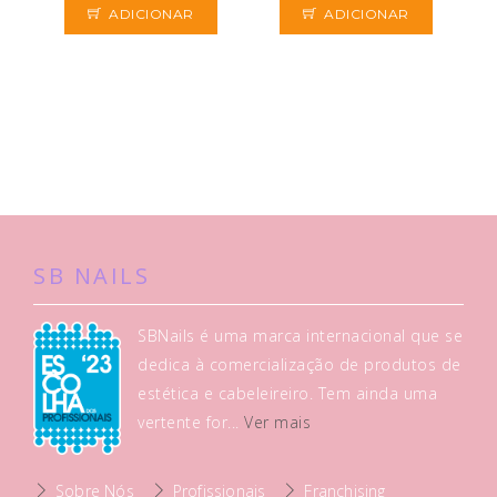
ADICIONAR
ADICIONAR
SB NAILS
SBNails é uma marca internacional que se
dedica à comercialização de produtos de
estética e cabeleireiro. Tem ainda uma
vertente for...
Ver mais
Sobre Nós
Profissionais
Franchising