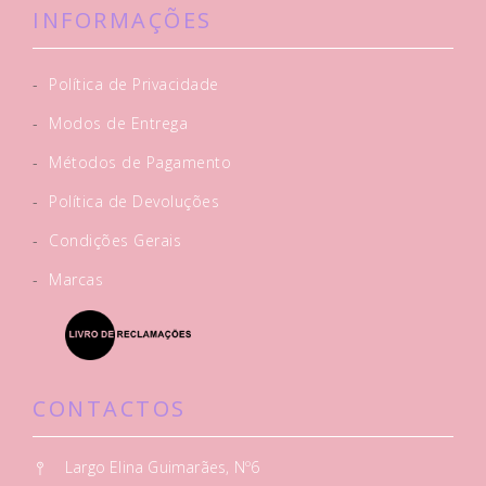
INFORMAÇÕES
-
Política de Privacidade
-
Modos de Entrega
-
Métodos de Pagamento
-
Política de Devoluções
-
Condições Gerais
-
Marcas
CONTACTOS
Largo Elina Guimarães, Nº6