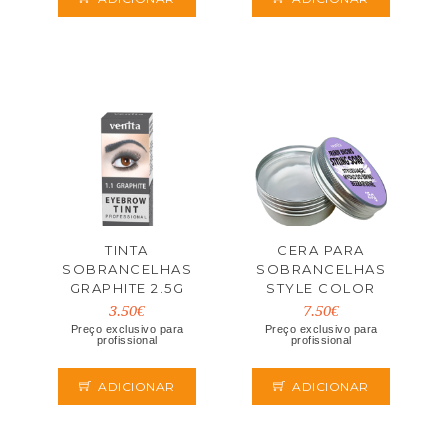
TINTA
CERA PARA
SOBRANCELHAS
SOBRANCELHAS
GRAPHITE 2.5G
STYLE COLOR
VENITA
TRANSPARENT 25G
3.50€
7.50€
VENITA
Preço exclusivo para
Preço exclusivo para
profissional
profissional
ADICIONAR
ADICIONAR