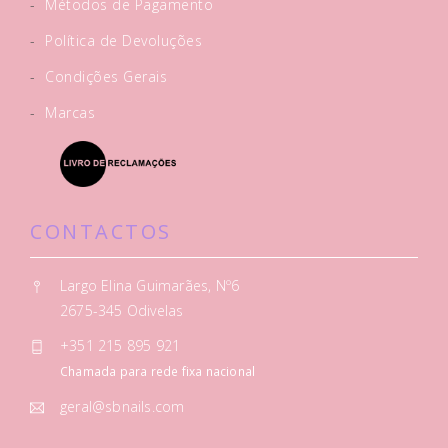
-
Métodos de Pagamento
-
Política de Devoluções
-
Condições Gerais
-
Marcas
CONTACTOS
Largo Elina Guimarães, Nº6
2675-345 Odivelas
+351 215 895 921
Chamada para rede fixa nacional
geral@sbnails.com