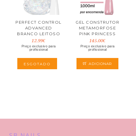
PERFECT CONTROL
GEL CONSTRUTOR
ADVANCED
METAMORFOSE
BRANCO LEITOSO
PINK PRINCESS
50ML
1000ML
12.99€
145.00€
Preço exclusivo para
Preço exclusivo para
profissional
profissional
ADICIONAR
ESGOTADO
SB NAILS