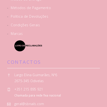
-
Métodos de Pagamento
-
Política de Devoluções
-
Condições Gerais
-
Marcas
CONTACTOS
Largo Elina Guimarães, Nº6
2675-345 Odivelas
+351 215 895 921
Chamada para rede fixa nacional
geral@sbnails.com