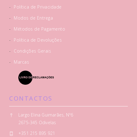
-
Política de Privacidade
-
Modos de Entrega
-
Métodos de Pagamento
-
Política de Devoluções
-
Condições Gerais
-
Marcas
CONTACTOS
Largo Elina Guimarães, Nº6
2675-345 Odivelas
+351 215 895 921