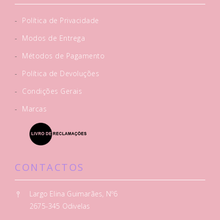
-
Política de Privacidade
-
Modos de Entrega
-
Métodos de Pagamento
-
Política de Devoluções
-
Condições Gerais
-
Marcas
CONTACTOS
Largo Elina Guimarães, Nº6
2675-345 Odivelas