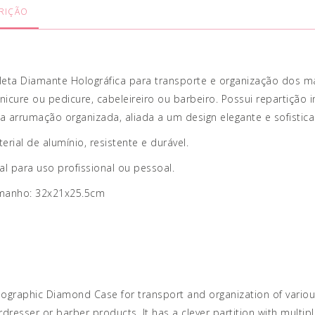
RIÇÃO
eta Diamante Holográfica para transporte e organização dos ma
icure ou pedicure, cabeleireiro ou barbeiro. Possui repartição 
 arrumação organizada, aliada a um design elegante e sofistica
erial de alumínio, resistente e durável.
al para uso profissional ou pessoal.
manho: 32x21x25.5cm
ographic Diamond Case for transport and organization of variou
rdresser or barber products. It has a clever partition with mult