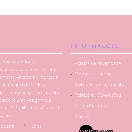
INFORMAÇÕES
l que se dedica à
-
Política de Privacidade
tética e cabeleireiro. Tem
-
Modos de Entrega
rtemente vincada no mercado
-
Métodos de Pagamento
acou na qualidade dos
tilismo de unhas. No entanto
-
Política de Devoluções
utos, e uma vez ganho a
-
Condições Gerais
os, a SBNails criou várias sub
ciais.
-
Marcas
nchising
Lojas