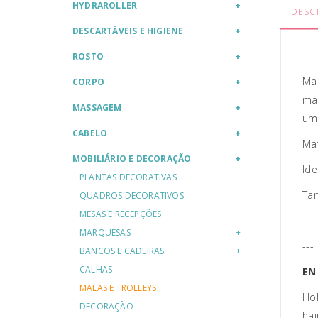
HYDRAROLLER
DESC
DESCARTÁVEIS E HIGIENE
ROSTO
Mal
CORPO
man
MASSAGEM
uma
CABELO
Mat
MOBILIÁRIO E DECORAÇÃO
Ide
PLANTAS DECORATIVAS
Ta
QUADROS DECORATIVOS
MESAS E RECEPÇÕES
MARQUESAS
---
BANCOS E CADEIRAS
CALHAS
EN
MALAS E TROLLEYS
Hol
DECORAÇÃO
hai