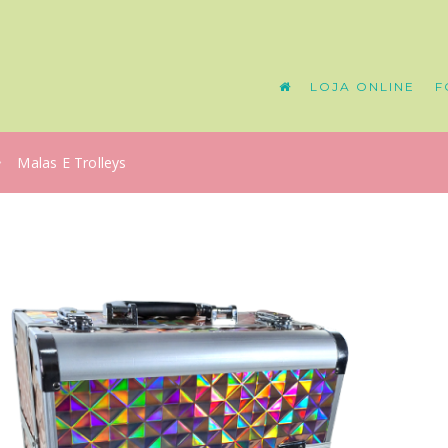
LOJA ONLINE
F
Malas E Trolleys