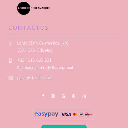
CONTACTOS
Largo Elina Guimarães, Nº6
2675-345 Odivelas
+351 215 895 921
Chamada para rede fixa nacional
geral@sbnails.com