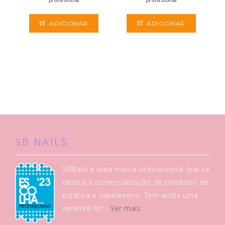
profissional
profissional
ADICIONAR
ADICIONAR
SB NAILS
SBNails é uma marca internacional que se
dedica à comercialização de produtos de
estética e cabeleireiro. Tem ainda uma
vertente for...
Ver mais