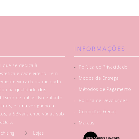
INFORMAÇÕES
l que se dedica à
-
Política de Privacidade
tética e cabeleireiro. Tem
-
Modos de Entrega
rtemente vincada no mercado
-
Métodos de Pagamento
acou na qualidade dos
tilismo de unhas. No entanto
-
Política de Devoluções
utos, e uma vez ganho a
-
Condições Gerais
os, a SBNails criou várias sub
ciais.
-
Marcas
nchising
Lojas