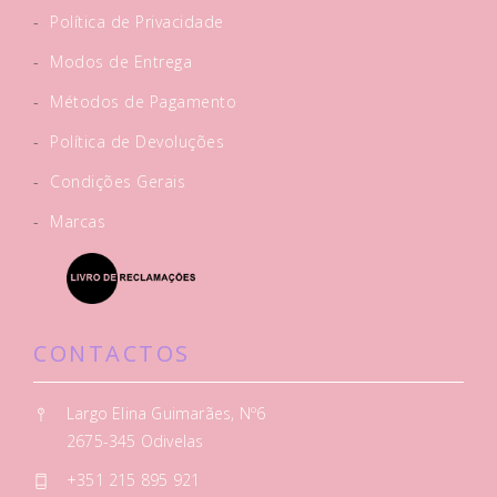
-
Política de Privacidade
-
Modos de Entrega
-
Métodos de Pagamento
-
Política de Devoluções
-
Condições Gerais
-
Marcas
CONTACTOS
Largo Elina Guimarães, Nº6
2675-345 Odivelas
+351 215 895 921