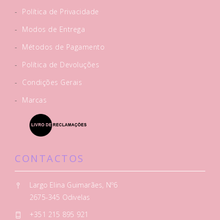
-
Política de Privacidade
-
Modos de Entrega
-
Métodos de Pagamento
-
Política de Devoluções
-
Condições Gerais
-
Marcas
CONTACTOS
Largo Elina Guimarães, Nº6
2675-345 Odivelas
+351 215 895 921