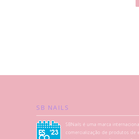
SB NAILS
SBNails é uma marca internaciona
comercialização de produtos de es