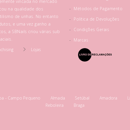
rtemente vincada no mercado
-
Métodos de Pagamento
acou na qualidade dos
tilismo de unhas. No entanto
-
Política de Devoluções
utos, e uma vez ganho a
-
Condições Gerais
os, a SBNails criou várias sub
ciais.
-
Marcas
nchising
Lojas
boa - Campo Pequeno
Almada
Setúbal
Amadora
L
Reboleira
Braga