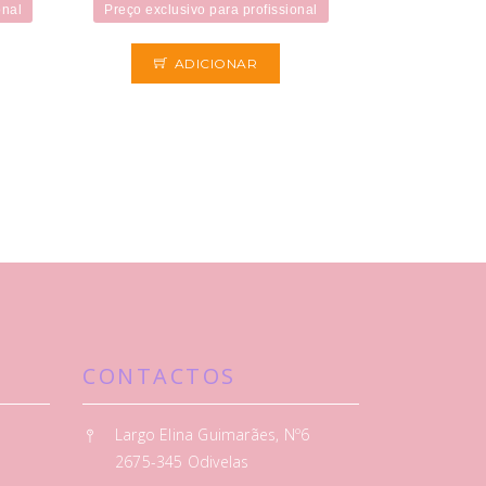
onal
Preço exclusivo para profissional
ADICIONAR
CONTACTOS
Largo Elina Guimarães, Nº6
2675-345 Odivelas