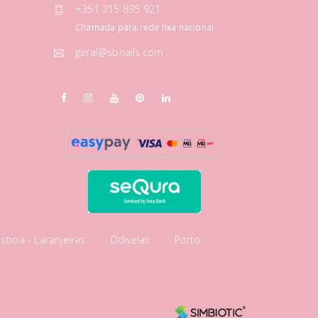
+351 215 895 921
Chamada para rede fixa nacional
geral@sbnails.com
isboa - Laranjeiras
Odivelas
Porto