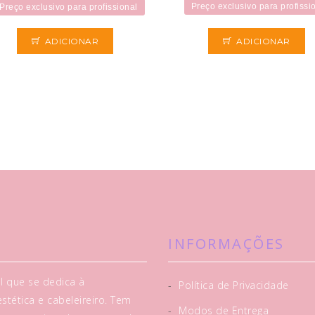
Preço exclusivo para profissi
Preço exclusivo para profissional
ADICIONAR
ADICIONAR
INFORMAÇÕES
l que se dedica à
-
Política de Privacidade
tética e cabeleireiro. Tem
-
Modos de Entrega