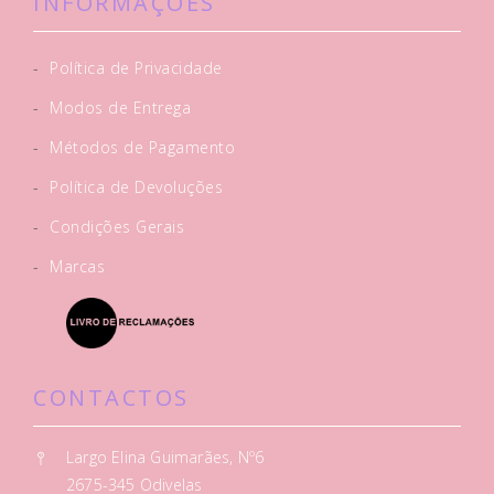
INFORMAÇÕES
-
Política de Privacidade
-
Modos de Entrega
-
Métodos de Pagamento
-
Política de Devoluções
-
Condições Gerais
-
Marcas
CONTACTOS
Largo Elina Guimarães, Nº6
2675-345 Odivelas