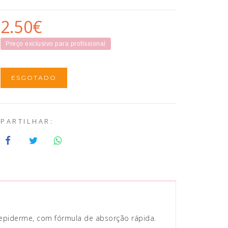
2.50€
Preço exclusivo para profissional
ESGOTADO
PARTILHAR:
 epiderme, com fórmula de absorção rápida.