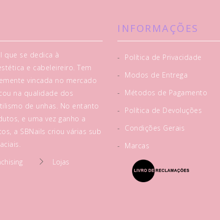
INFORMAÇÕES
l que se dedica à
-
Política de Privacidade
tética e cabeleireiro. Tem
-
Modos de Entrega
rtemente vincada no mercado
-
Métodos de Pagamento
acou na qualidade dos
tilismo de unhas. No entanto
-
Política de Devoluções
utos, e uma vez ganho a
-
Condições Gerais
os, a SBNails criou várias sub
ciais.
-
Marcas
nchising
Lojas