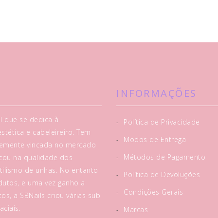
INFORMAÇÕES
l que se dedica à
-
Política de Privacidade
tética e cabeleireiro. Tem
-
Modos de Entrega
rtemente vincada no mercado
-
Métodos de Pagamento
acou na qualidade dos
tilismo de unhas. No entanto
-
Política de Devoluções
utos, e uma vez ganho a
-
Condições Gerais
os, a SBNails criou várias sub
ciais.
-
Marcas