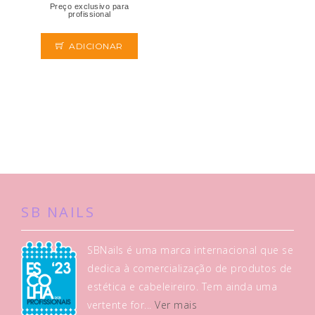
Preço exclusivo para
profissional
ADICIONAR
SB NAILS
SBNails é uma marca internacional que se
dedica à comercialização de produtos de
estética e cabeleireiro. Tem ainda uma
vertente for...
Ver mais