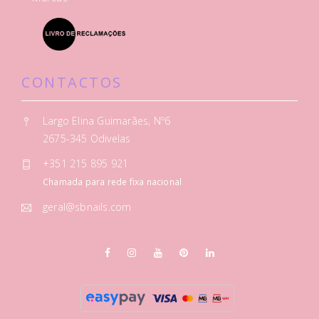
CONTACTOS
Largo Elina Guimarães, Nº6
2675-345 Odivelas
+351 215 895 921
Chamada para rede fixa nacional
geral@sbnails.com