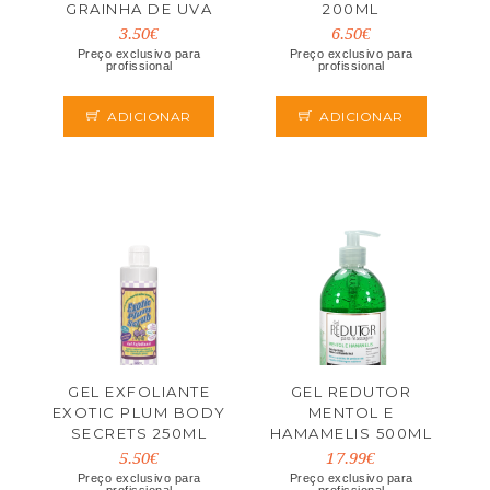
GRAINHA DE UVA
200ML
50ML
3.50€
6.50€
Preço exclusivo para
Preço exclusivo para
profissional
profissional
ADICIONAR
ADICIONAR
GEL EXFOLIANTE
GEL REDUTOR
EXOTIC PLUM BODY
MENTOL E
SECRETS 250ML
HAMAMELIS 500ML
5.50€
17.99€
Preço exclusivo para
Preço exclusivo para