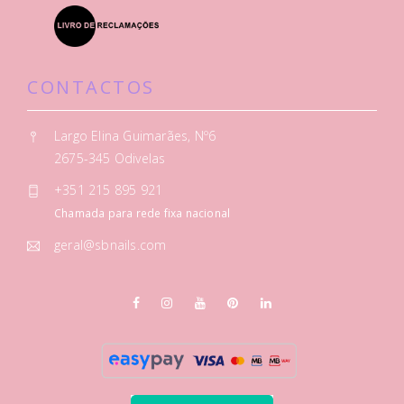
CONTACTOS
Largo Elina Guimarães, Nº6
2675-345 Odivelas
+351 215 895 921
Chamada para rede fixa nacional
geral@sbnails.com