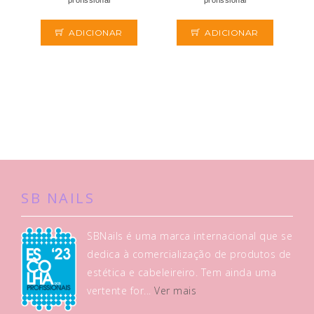
profissional
profissional
ADICIONAR
ADICIONAR
SB NAILS
SBNails é uma marca internacional que se
dedica à comercialização de produtos de
estética e cabeleireiro. Tem ainda uma
vertente for...
Ver mais