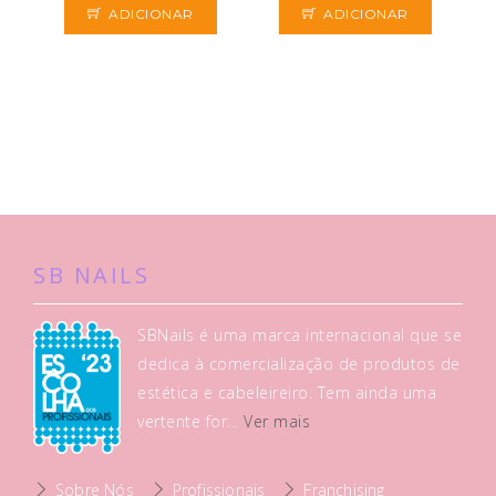
ADICIONAR
ADICIONAR
SB NAILS
SBNails é uma marca internacional que se
dedica à comercialização de produtos de
estética e cabeleireiro. Tem ainda uma
vertente for...
Ver mais
Sobre Nós
Profissionais
Franchising