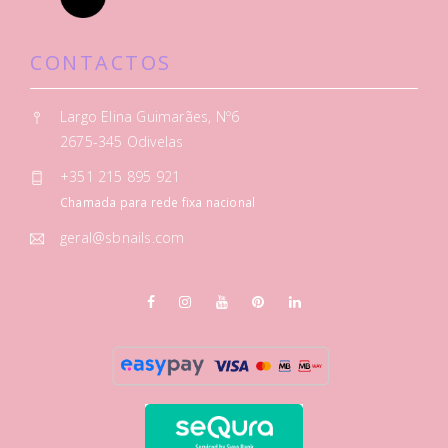
CONTACTOS
Largo Elina Guimarães, Nº6
2675-345 Odivelas
+351 215 895 921
Chamada para rede fixa nacional
geral@sbnails.com