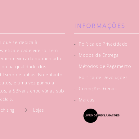
INFORMAÇÕES
l que se dedica à
-
Política de Privacidade
tética e cabeleireiro. Tem
-
Modos de Entrega
rtemente vincada no mercado
-
Métodos de Pagamento
acou na qualidade dos
tilismo de unhas. No entanto
-
Política de Devoluções
utos, e uma vez ganho a
-
Condições Gerais
os, a SBNails criou várias sub
ciais.
-
Marcas
nchising
Lojas