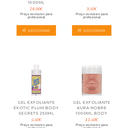
1000ML
26.00€
3.50€
Preço exclusivo para
Preço exclusivo para
profissional
profissional
ADICIONAR
ADICIONAR
GEL EXFOLIANTE
GEL EXFOLIANTE
EXOTIC PLUM BODY
AURA NOBRE
SECRETS 250ML
1000ML BODY
SECRETS
5.50€
12.50€
Preço exclusivo para
Preço exclusivo para