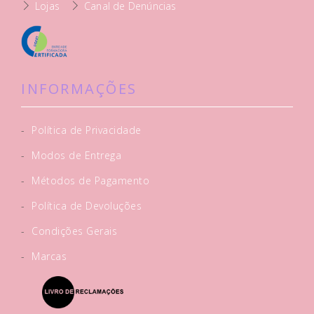
Lojas
Canal de Denúncias
INFORMAÇÕES
-
Política de Privacidade
-
Modos de Entrega
-
Métodos de Pagamento
-
Política de Devoluções
-
Condições Gerais
-
Marcas