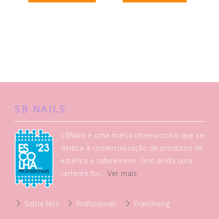
SB NAILS
SBNails é uma marca internacional que se
dedica à comercialização de produtos de
estética e cabeleireiro. Tem ainda uma
vertente for...
Ver mais
Sobre Nós
Profissionais
Franchising