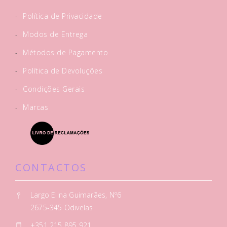
-
Política de Privacidade
-
Modos de Entrega
-
Métodos de Pagamento
-
Política de Devoluções
-
Condições Gerais
-
Marcas
CONTACTOS
Largo Elina Guimarães, Nº6
2675-345 Odivelas
+351 215 895 921