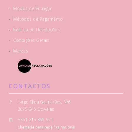
-
Modos de Entrega
-
Métodos de Pagamento
-
Política de Devoluções
-
Condições Gerais
-
Marcas
CONTACTOS
Largo Elina Guimarães, Nº6
2675-345 Odivelas
+351 215 895 921
Chamada para rede fixa nacional