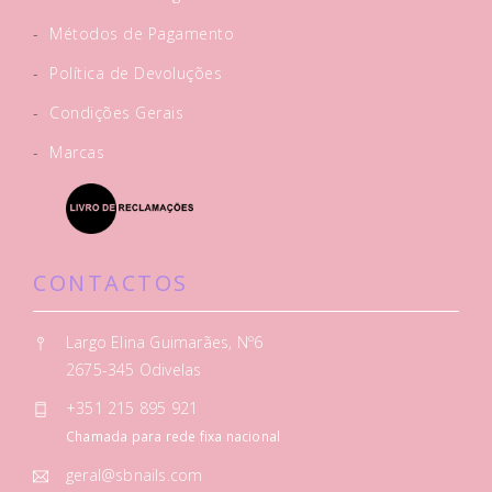
-
Métodos de Pagamento
-
Política de Devoluções
-
Condições Gerais
-
Marcas
CONTACTOS
Largo Elina Guimarães, Nº6
2675-345 Odivelas
+351 215 895 921
Chamada para rede fixa nacional
geral@sbnails.com