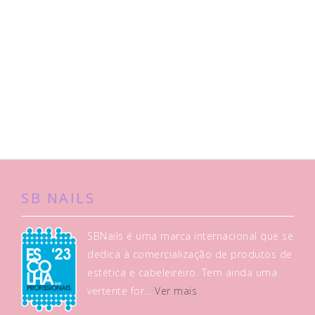
SB NAILS
SBNails é uma marca internacional que se
dedica à comercialização de produtos de
estética e cabeleireiro. Tem ainda uma
vertente for...
Ver mais