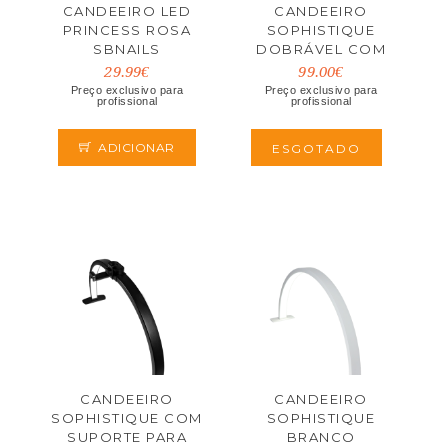
CANDEEIRO LED
CANDEEIRO
PRINCESS ROSA
SOPHISTIQUE
SBNAILS
DOBRÁVEL COM
SUPORTE PARA
29.99€
99.00€
TELÉMOVEL
Preço exclusivo para
Preço exclusivo para
profissional
profissional
BRANCO
ADICIONAR
ESGOTADO
CANDEEIRO
CANDEEIRO
SOPHISTIQUE COM
SOPHISTIQUE
SUPORTE PARA
BRANCO