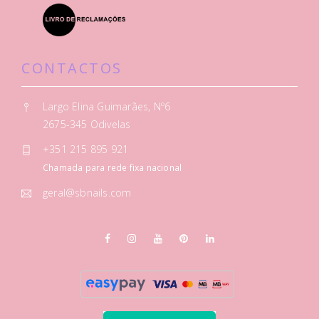
CONTACTOS
Largo Elina Guimarães, Nº6
2675-345 Odivelas
+351 215 895 921
Chamada para rede fixa nacional
geral@sbnails.com