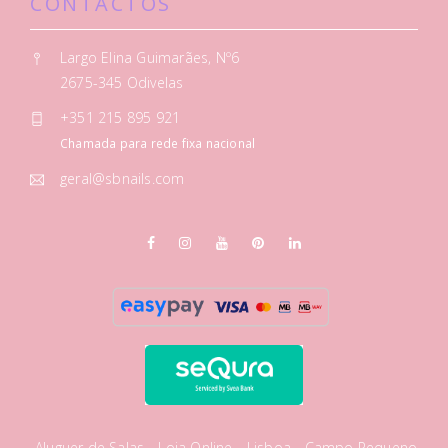
CONTACTOS
Largo Elina Guimarães, Nº6
2675-345 Odivelas
+351 215 895 921
Chamada para rede fixa nacional
geral@sbnails.com
Aluguer de Salas
Loja Online
Lisboa - Campo Pequeno