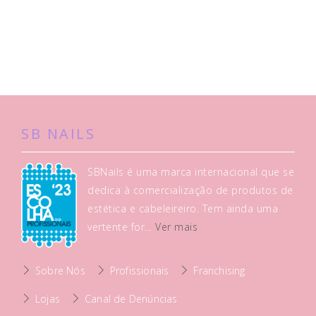
SB NAILS
SBNails é uma marca internacional que se
dedica à comercialização de produtos de
estética e cabeleireiro. Tem ainda uma
vertente for...
Ver mais
Sobre Nós
Profissionais
Franchising
Lojas
Canal de Denúncias