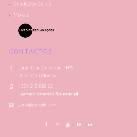
-
Condições Gerais
-
Marcas
CONTACTOS
Largo Elina Guimarães, Nº6
2675-345 Odivelas
+351 215 895 921
Chamada para rede fixa nacional
geral@sbnails.com