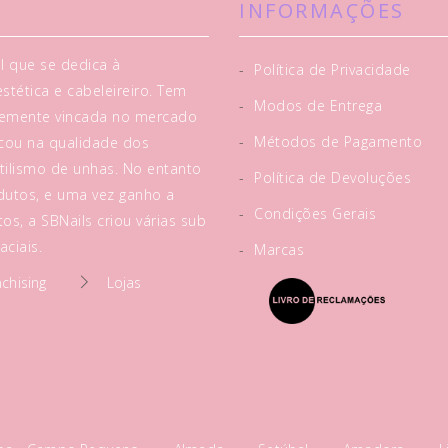
INFORMAÇÕES
l que se dedica à
-
Política de Privacidade
tética e cabeleireiro. Tem
-
Modos de Entrega
rtemente vincada no mercado
-
Métodos de Pagamento
acou na qualidade dos
tilismo de unhas. No entanto
-
Política de Devoluções
utos, e uma vez ganho a
-
Condições Gerais
os, a SBNails criou várias sub
ciais.
-
Marcas
nchising
Lojas