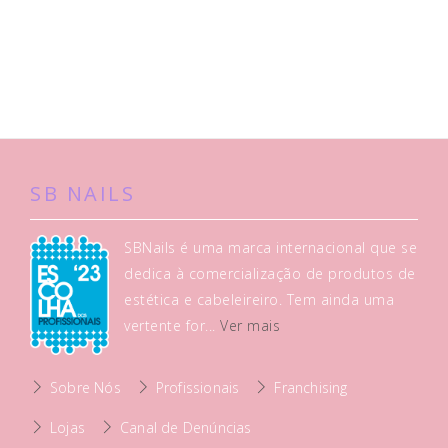
SB NAILS
SBNails é uma marca internacional que se
dedica à comercialização de produtos de
estética e cabeleireiro. Tem ainda uma
vertente for...
Ver mais
Sobre Nós
Profissionais
Franchising
Lojas
Canal de Denúncias